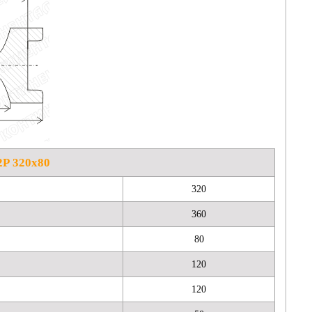
2Р 320х80
320
360
80
120
120