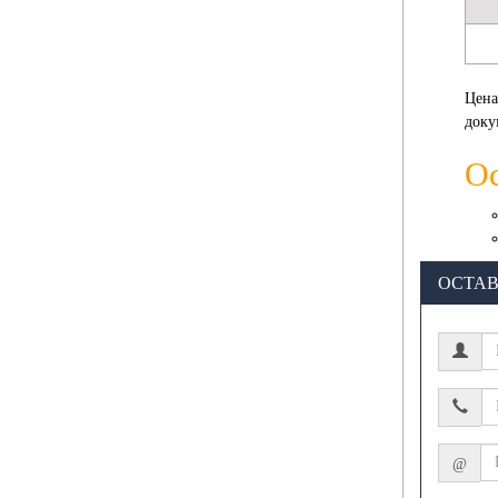
Цена
доку
О
ОСТАВ
@